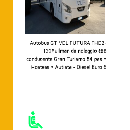
Autobus GT VDL FUTURA FHD2-
Autobus GT VDL FUTURA FHD2-
Pullman da noleggio con
129
Pullman da noleggio con
129
conducente Gran Turismo 54 pax +
conducente Gran Turismo 54 pax +
Hostess + Autista - Diesel Euro 6
Hostess + Autista - Diesel Euro 6
AUTOBUS GRAN TURISMO |
DIESEL EURO 6
VDL FUTURA
FHD2-129
54
Posti +