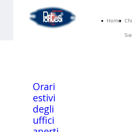
Home
Ch
Si
Orari
estivi
degli
uffici
aperti