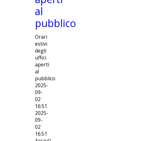
al
pubblico
Orari
estivi
degli
uffici
aperti
al
pubblico
2025-
09-
02
16:51
2025-
09-
02
16:51
Array()