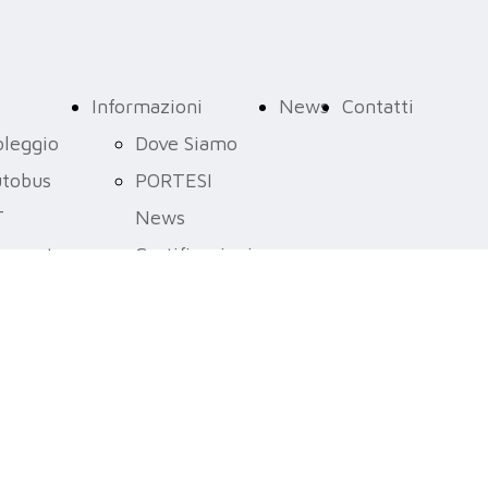
Informazioni
News
Contatti
leggio
Dove Siamo
tobus
PORTESI
T
News
asporto
Certificazioni
bblico
Aziendali
uolabus
Impegni per
la Qualità
Sostenibilità
Ambientale