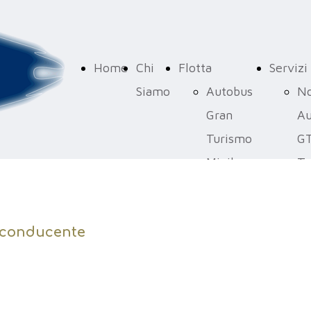
Home
Chi
Flotta
Servizi
Siamo
Autobus
No
Gran
Au
Turismo
G
Minibus
Tr
Turistici
Pu
Sc
n conducente