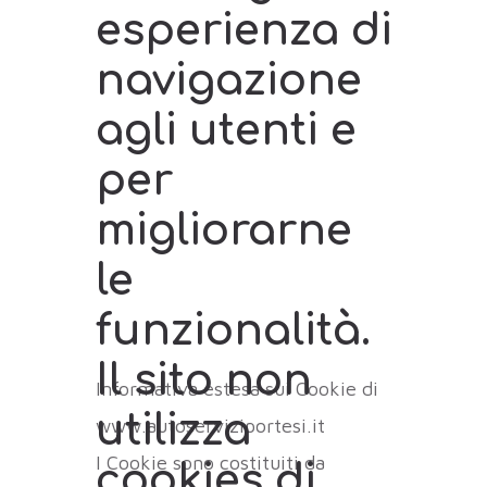
esperienza di
navigazione
agli utenti e
per
migliorarne
le
funzionalità.
Il sito non
Informativa estesa sui Cookie di
utilizza
www.autoserviziportesi.it
I Cookie sono costituiti da
cookies di