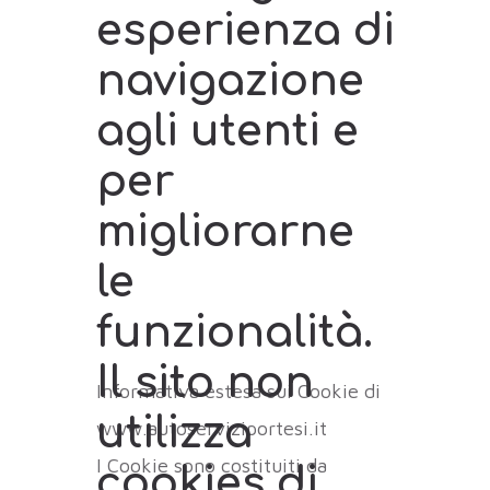
esperienza di
navigazione
agli utenti e
per
migliorarne
le
funzionalità.
Il sito non
Informativa estesa sui Cookie di
utilizza
www.autoserviziportesi.it
I Cookie sono costituiti da
cookies di